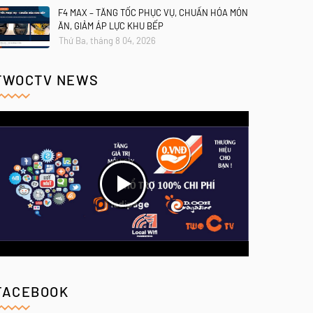
F4 MAX – TĂNG TỐC PHỤC VỤ, CHUẨN HÓA MÓN
ĂN, GIẢM ÁP LỰC KHU BẾP
Thứ Ba, tháng 8 04, 2026
TWOCTV NEWS
FACEBOOK