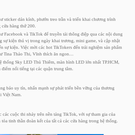
 sticker dán kính, phướn treo trần và triển khai chương trình
g cửa hàng thứ 200.
ư Facebook và TikTok để truyền tải thông điệp qua các nội dung
sự kiện thú vị trong ngày khai trương, mini game, và cập nhật
đến sự kiện. Việc mời các hot TikTokers đến trải nghiệm sản phẩm
ư Tina Thảo Thi, Vĩnh thích ăn ngon…
 hệ thống Sky LED Thủ Thiêm, màn hình LED lớn nhất TP.HCM,
 điểm nổi tiếng tại các quận trung tâm.
rang báo uy tín, nhấn mạnh sự phát triển bền vững của thương
ại Việt Nam.
c các cuộc thi nhảy trên nền tảng TikTok, với sự tham gia của
n tỏa tinh thần đoàn kết của tất cả các cửa hàng trong hệ thống.