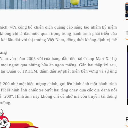
 thích, vừa công bố chiến dịch quảng cáo sáng tạo nhằm kỷ niệm
không chỉ là dấu mốc quan trọng trong hành trình phát triển của
 kết lâu dài với thị trường Việt Nam, đồng thời khẳng định vị thế
hàng
ệt Nam vào năm 2005 với cửa hàng đầu tiên tại Co.op Mart Xa Lộ
t mọi người qua những bữa ăn ngon miệng. Gần hai thập kỷ sau,
0 tại Quận 6, TP.HCM, đánh dấu sự phát triển bền vững và sự ủng
ố 200 như một biểu tượng chính, gợi lên hình ảnh một hành trình
R là hình ảnh chiếc xe buýt hai tầng chạy qua các địa danh nổi
ố "200". Hình ảnh này không chỉ dễ nhớ mà còn truyền tải thông
trường.