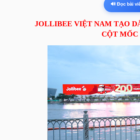
🔊 Đọc bài vi
JOLLIBEE VIỆT NAM TẠO D
CỘT MỐC 