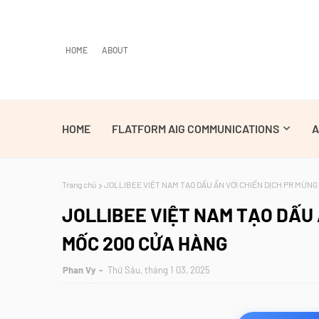
HOME
ABOUT
HOME
FLATFORM AIG COMMUNICATIONS
A
Trang chủ
JOLLIBEE VIỆT NAM TẠO DẤU ẤN VỚI CHIẾN DỊCH PR MỪNG
JOLLIBEE VIỆT NAM TẠO DẤU 
MỐC 200 CỬA HÀNG
Phan Vy
Thứ Sáu, tháng 1 03, 2025