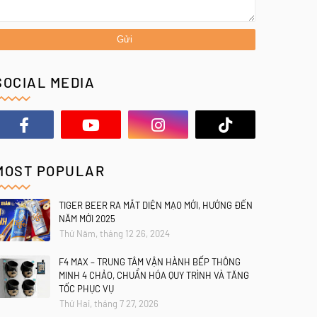
SOCIAL MEDIA
MOST POPULAR
TIGER BEER RA MẮT DIỆN MẠO MỚI, HƯỚNG ĐẾN
NĂM MỚI 2025
Thứ Năm, tháng 12 26, 2024
F4 MAX – TRUNG TÂM VẬN HÀNH BẾP THÔNG
MINH 4 CHẢO, CHUẨN HÓA QUY TRÌNH VÀ TĂNG
TỐC PHỤC VỤ
Thứ Hai, tháng 7 27, 2026