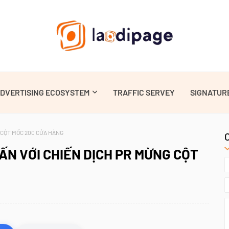
DVERTISING ECOSYSTEM
TRAFFIC SERVEY
SIGNATUR
 CỘT MỐC 200 CỬA HÀNG
ẤN VỚI CHIẾN DỊCH PR MỪNG CỘT