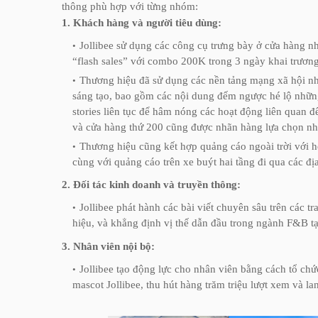
thông phù hợp với từng nhóm:
1. Khách hàng và người tiêu dùng:
Jollibee sử dụng các công cụ trưng bày ở cửa hàng như
“flash sales” với combo 200K trong 3 ngày khai trươn
Thương hiệu đã sử dụng các nền tảng mạng xã hội nh
sáng tạo, bao gồm các nội dung đếm ngược hé lộ những 
stories liên tục để hâm nóng các hoạt động liên quan 
và cửa hàng thứ 200 cũng được nhãn hàng lựa chọn nh
Thương hiệu cũng kết hợp quảng cáo ngoài trời với
cùng với quảng cáo trên xe buýt hai tầng đi qua các địa
2. Đối tác kinh doanh và truyền thông:
Jollibee phát hành các bài viết chuyên sâu trên các t
hiệu, và khẳng định vị thế dẫn đầu trong ngành F&B t
3. Nhân viên nội bộ:
Jollibee tạo động lực cho nhân viên bằng cách tổ chứ
mascot Jollibee, thu hút hàng trăm triệu lượt xem và la