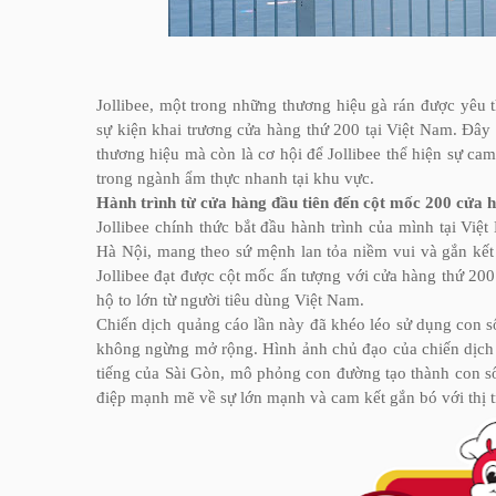
Jollibee, một trong những thương hiệu gà rán được yêu
sự kiện khai trương cửa hàng thứ 200 tại Việt Nam. Đây 
thương hiệu mà còn là cơ hội để Jollibee thể hiện sự cam
trong ngành ẩm thực nhanh tại khu vực.
Hành trình từ cửa hàng đầu tiên đến cột mốc 200 cửa 
Jollibee chính thức bắt đầu hành trình của mình tại Vi
Hà Nội, mang theo sứ mệnh lan tỏa niềm vui và gắn kế
Jollibee đạt được cột mốc ấn tượng với cửa hàng thứ 20
hộ to lớn từ người tiêu dùng Việt Nam.
Chiến dịch quảng cáo lần này đã khéo léo sử dụng con s
không ngừng mở rộng. Hình ảnh chủ đạo của chiến dịch P
tiếng của Sài Gòn, mô phỏng con đường tạo thành con s
điệp mạnh mẽ về sự lớn mạnh và cam kết gắn bó với thị 