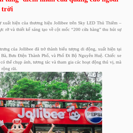
trời
ự xuất hiện của thương hiệu Jollibee trên Sky LED Thủ Thiêm –
c rỡ và thiết kế sáng tạo về cột mốc “200 cửa hàng” thu hút sự
ưng của Jollibee đã trở thành biểu tượng di động, xuất hiện tại
 Bà, Bưu Điện Thành Phố, và Phố Đi Bộ Nguyễn Huệ. Chiếc xe
 có thể chụp ảnh, tương tác và tham gia các hoạt động thú vị, mà
 rộng rãi.